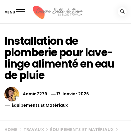
Skip
to
MENU
content
Le guide de vos travaux
Le guide de vos travaux cuisine salle de bain
cuisine salle de bain
Installation de
plomberie pour lave-
linge alimenté en eau
de pluie
Admin7279
17 Janvier 2026
Équipements Et Matériaux
HOME
TRAVAUX
ÉQUIPEMENTS ET MATÉRIAUX