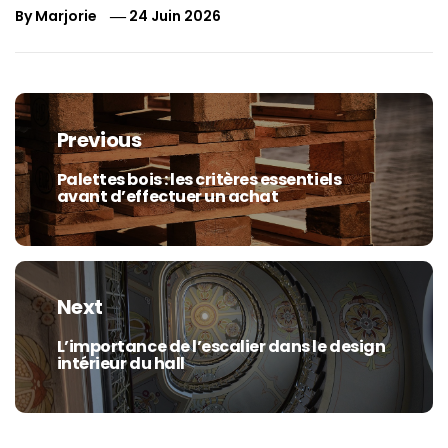
By
Marjorie
24 Juin 2026
Navigation
de
Previous
l’article
Palettes bois : les critères essentiels
Previous
avant d’effectuer un achat
post:
Next
L’importance de l’escalier dans le design
Next
intérieur du hall
post: