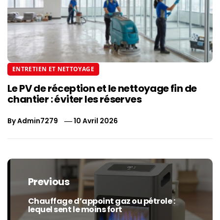
ENTRETIEN ET NETTOYAGE
Le PV de réception et le nettoyage fin de
chantier : éviter les réserves
By
Admin7279
10 Avril 2026
Navigation
de
Previous
l’article
Chauffage d’appoint gaz ou pétrole :
Previous
lequel sent le moins fort
post: