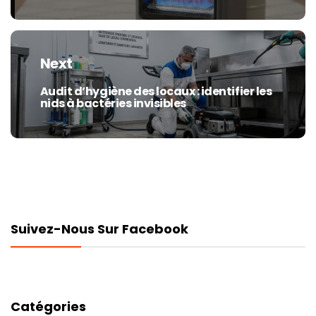
Next
Audit d’hygiène des locaux : identifier les
Next
nids à bactéries invisibles
post:
Suivez-Nous Sur Facebook
Catégories