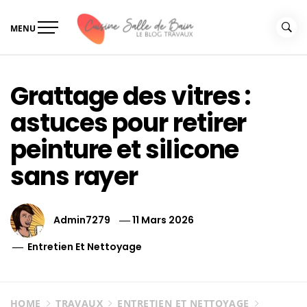
Skip
to
MENU
content
Le guide de vos travaux
Le guide de vos travaux cuisine salle de bain
cuisine salle de bain
Grattage des vitres :
astuces pour retirer
peinture et silicone
sans rayer
Admin7279
11 Mars 2026
Entretien Et Nettoyage
HOME
TRAVAUX
ENTRETIEN ET NETTOYAGE