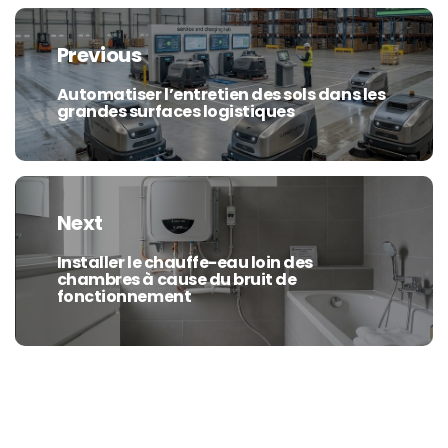
Navigation
de
Previous
l’article
Automatiser l’entretien des sols dans les
Previous
grandes surfaces logistiques
post:
Next
Installer le chauffe-eau loin des
Next
chambres à cause du bruit de
post:
fonctionnement