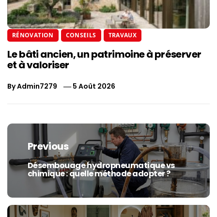
RÉNOVATION
CONSEILS
TRAVAUX
Le bâti ancien, un patrimoine à préserver
et à valoriser
By
Admin7279
5 Août 2026
Navigation
de
Previous
l’article
Désembouage hydropneumatique vs
Previous
chimique : quelle méthode adopter ?
post: