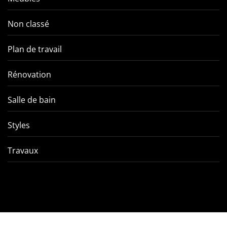
Non classé
Plan de travail
Rénovation
Salle de bain
Styles
Travaux
Comment éviter les pièges
VMC double f
de l’entretien d’une VMC
tout ce qu’
double flux ?