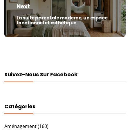
Next
La suite parentale moderne, un espace
Next
fonctionnel et esthétique
post:
Suivez-Nous Sur Facebook
Catégories
Aménagement
(160)