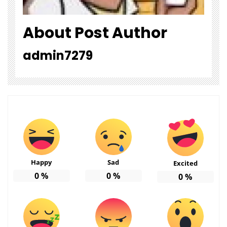
About Post Author
admin7279
Happy
Sad
Excited
0
%
0
%
0
%