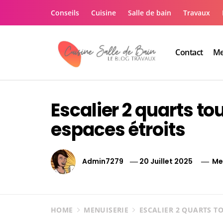
Skip
Conseils
Cuisine
Salle de bain
Travaux
to
content
Contact
Me
Le guide de vos trav
Le guide de vos travaux cuisine salle de bain
Escalier 2 quarts tou
espaces étroits
Admin7279
20 Juillet 2025
Me
HOME
MENUISERIE
ESCALIER 2 QUARTS TO