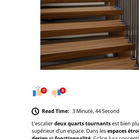
0
0
Read Time:
3 Minute, 44 Second
L’escalier
deux quarts tournants
est bien pl
supérieur d’un espace. Dans les
espaces étro
design
et
fonctionnalité
. Grâce à sa concept