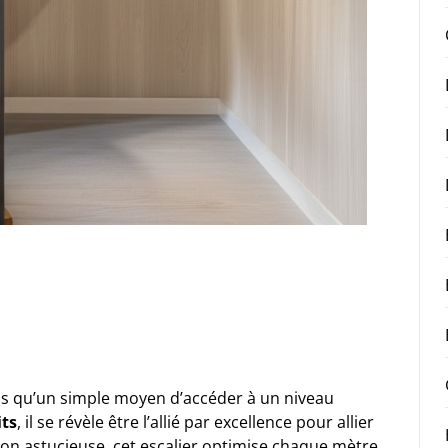
us qu’un simple moyen d’accéder à un niveau
its
, il se révèle être l’allié par excellence pour allier
ion astucieuse, cet escalier optimise chaque mètre