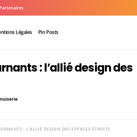
Partenaires
ntions Légales
Pin Posts
aux cuisine salle de bain
rnants : l’allié design des
nuiserie
URNANTS : L’ALLIÉ DESIGN DES ESPACES ÉTROITS