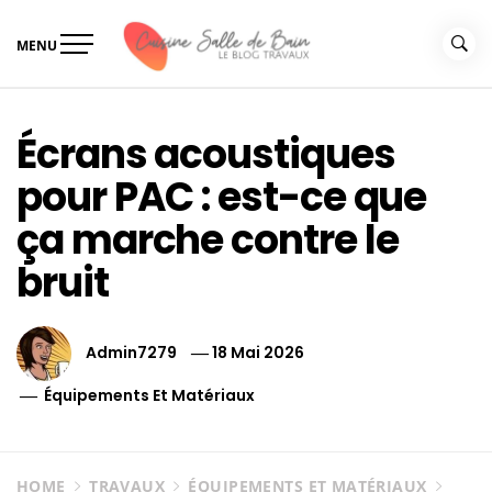
Skip
to
MENU
content
Le guide de vos travaux
Le guide de vos travaux cuisine salle de bain
cuisine salle de bain
Écrans acoustiques
pour PAC : est-ce que
ça marche contre le
bruit
Admin7279
18 Mai 2026
Équipements Et Matériaux
HOME
TRAVAUX
ÉQUIPEMENTS ET MATÉRIAUX