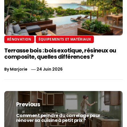
RÉNOVATION
ÉQUIPEMENTS ET MATÉRIAUX
Terrasse bois : bois exotique, résineux ou
composite, quelles différences ?
By
Marjorie
24 Juin 2026
Navigation
de
Previous
l’article
Comment peindre du carrelage pour
Previous
rénover sa cuisine à petit prix ?
post: