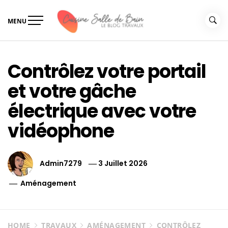
Skip
to
MENU
content
Le guide de vos travaux
Le guide de vos travaux cuisine salle de bain
cuisine salle de bain
Contrôlez votre portail
et votre gâche
électrique avec votre
vidéophone
Admin7279
3 Juillet 2026
Aménagement
HOME
TRAVAUX
AMÉNAGEMENT
CONTRÔLEZ