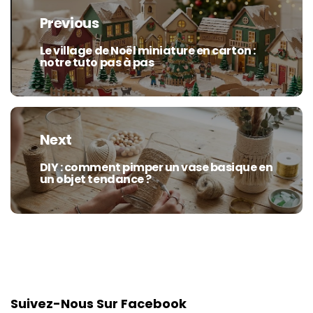
de
Previous
l’article
Le village de Noël miniature en carton :
Previous
notre tuto pas à pas
post:
Next
DIY : comment pimper un vase basique en
Next
un objet tendance ?
post:
Suivez-Nous Sur Facebook