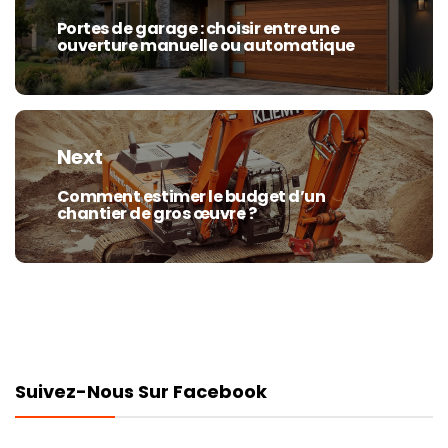
l’article
Portes de garage : choisir entre une
Previous
ouverture manuelle ou automatique
post:
Next
Comment estimer le budget d’un
Next
chantier de gros œuvre ?
post:
Suivez-Nous Sur Facebook