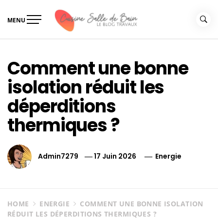
Skip
to
MENU
content
Le guide de vos travaux
Le guide de vos travaux cuisine salle de bain
cuisine salle de bain
Comment une bonne
isolation réduit les
déperditions
thermiques ?
Admin7279
17 Juin 2026
Energie
HOME
ENERGIE
COMMENT UNE BONNE ISOLATION
RÉDUIT LES DÉPERDITIONS THERMIQUES ?