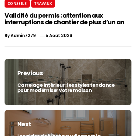
CONSEILS
TRAVAUX
Validité du permis : attention aux
interruptions de chantier de plus d’un an
By
Admin7279
5 Août 2026
Navigation
de
Previous
l’article
Carrelage intérieur : les styles tendance
Previous
pour moderniser votre maison
post:
Next