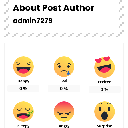
About Post Author
admin7279
Happy
Sad
Excited
0
%
0
%
0
%
Sleepy
Angry
Surprise