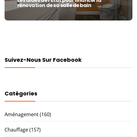
Les aides de l’État pour financer la
Next
rénovation de sa salle de bain
post:
Suivez-Nous Sur Facebook
Catégories
Aménagement
(160)
Chauffage
(157)