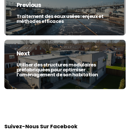
de
Previous
l’article
Traitement des eaux usées : enjeux et
Previous
méthodes efficaces
post:
Next
Utiliser des structures modulaires
Next
préfabriquées pour optimiser
post:
l’aménagement de son habitation
Suivez-Nous Sur Facebook