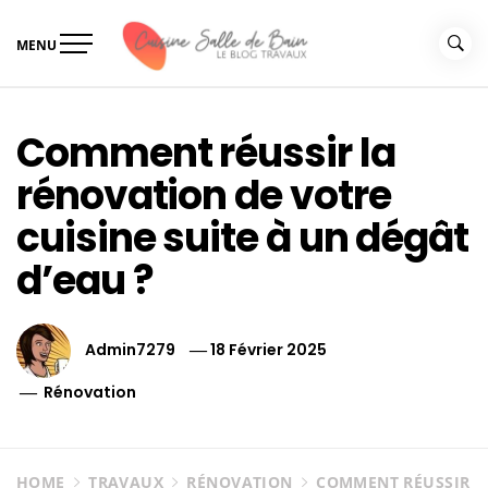
Skip
to
MENU
content
Le guide de vos travaux
Le guide de vos travaux cuisine salle de bain
cuisine salle de bain
Comment réussir la
rénovation de votre
cuisine suite à un dégât
d’eau ?
Admin7279
18 Février 2025
Rénovation
HOME
TRAVAUX
RÉNOVATION
COMMENT RÉUSSIR