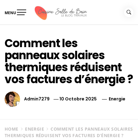
Skip
to
MENU
content
Le guide de vos travaux
Le guide de vos travaux cuisine salle de bain
cuisine salle de bain
Comment les
panneaux solaires
thermiques réduisent
vos factures d’énergie ?
Admin7279
10 Octobre 2025
Energie
HOME
ENERGIE
COMMENT LES PANNEAUX SOLAIRES
THERMIQUES RÉDUISENT VOS FACTURES D’ÉNERGIE ?