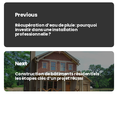
Navigation
de
Previous
l’article
Récupération d’eau de pluie : pourquoi
Previous
investir dans une installation
post:
professionnelle ?
Next
Construction de bâtiments résidentiels :
Next
les étapes clés d’un projet réussi
post: