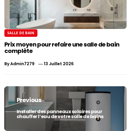
SALLE DE BAIN
Prix moyen pour refaire une salle de bain
complète
By
Admin7279
13 Juillet 2026
Navigation
de
Previous
l’article
Installer des panneaux solaires pour
Previous
chauffer l’eau de votre salle de bains
post: