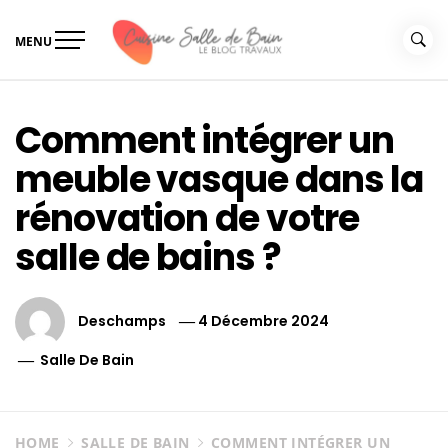
Skip
to
MENU
content
Le guide de vos travaux
Le guide de vos travaux cuisine salle de bain
cuisine salle de bain
Comment intégrer un
meuble vasque dans la
rénovation de votre
salle de bains ?
Deschamps
4 Décembre 2024
Salle De Bain
HOME
SALLE DE BAIN
COMMENT INTÉGRER UN