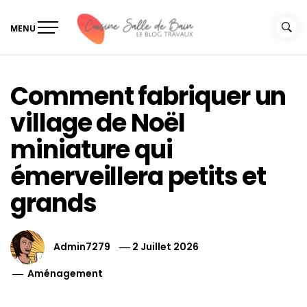
Skip
to
MENU
content
Le guide de vos travaux
Le guide de vos travaux cuisine salle de bain
cuisine salle de bain
Comment fabriquer un
village de Noël
miniature qui
émerveillera petits et
grands
Admin7279
2 Juillet 2026
Aménagement