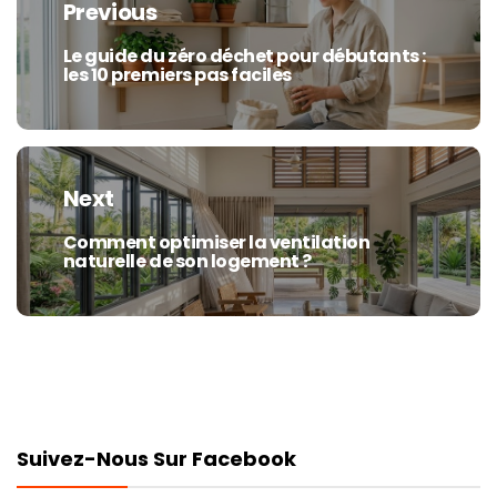
Previous
l’article
Le guide du zéro déchet pour débutants :
Previous
les 10 premiers pas faciles
post:
Next
Comment optimiser la ventilation
Next
naturelle de son logement ?
post:
Suivez-Nous Sur Facebook