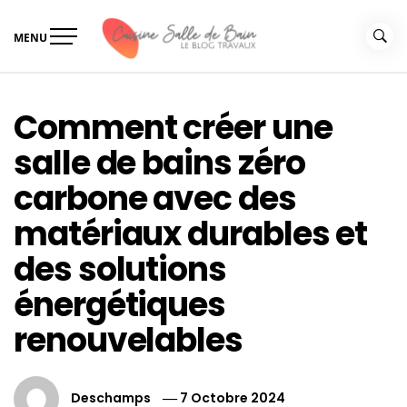
Skip
to
MENU
content
Le guide de vos travaux
Le guide de vos travaux cuisine salle de bain
cuisine salle de bain
Comment créer une
salle de bains zéro
carbone avec des
matériaux durables et
des solutions
énergétiques
renouvelables
Deschamps
7 Octobre 2024