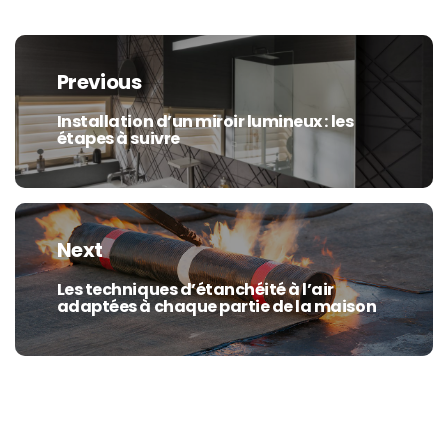
Navigation
de
Previous
l’article
Installation d’un miroir lumineux : les
Previous
étapes à suivre
post:
Next
Les techniques d’étanchéité à l’air
Next
adaptées à chaque partie de la maison
post: