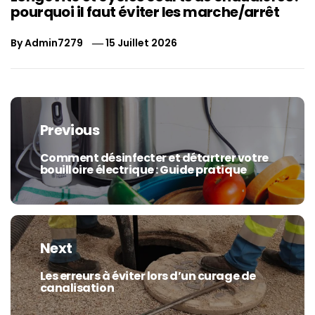
pourquoi il faut éviter les marche/arrêt
By
Admin7279
15 Juillet 2026
Navigation
de
Previous
l’article
Comment désinfecter et détartrer votre
Previous
bouilloire électrique : Guide pratique
post:
Next
Les erreurs à éviter lors d’un curage de
Next
canalisation
post: