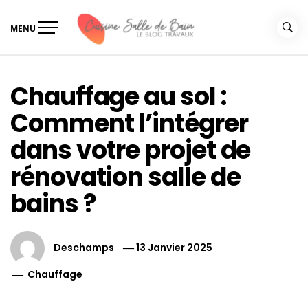
Skip
to
MENU
content
Le guide de vos travaux
Le guide de vos travaux cuisine salle de bain
cuisine salle de bain
Chauffage au sol :
Comment l’intégrer
dans votre projet de
rénovation salle de
bains ?
Deschamps
13 Janvier 2025
Chauffage