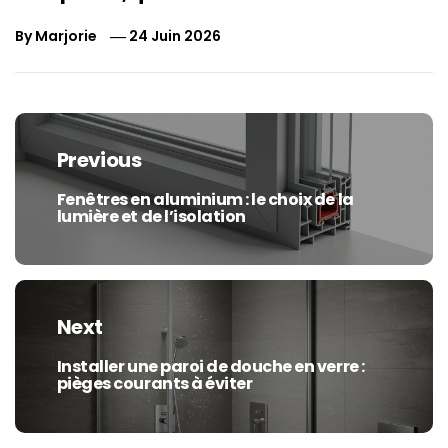
By
Marjorie
24 Juin 2026
Navigation
de
Previous
l’article
Fenêtres en aluminium : le choix de la
Previous
lumière et de l’isolation
post:
Next
Installer une paroi de douche en verre :
Next
pièges courants à éviter
post: