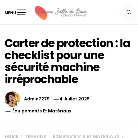
Skip
to
MENU
content
Le guide de vos travaux
Le guide de vos travaux cuisine salle de bain
cuisine salle de bain
Carter de protection : la
checklist pour une
sécurité machine
irréprochable
Admin7279
4 Juillet 2025
Équipements Et Matériaux
HOME
TRAVAUX
ÉQUIPEMENTS ET MATÉRIAUX