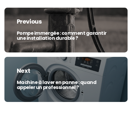
Navigation
de
Previous
l’article
Pompe immergée : comment garantir
Previous
une installation durable ?
post:
Next
Machine à laver en panne : quand
Next
appeler un professionnel ?
post: