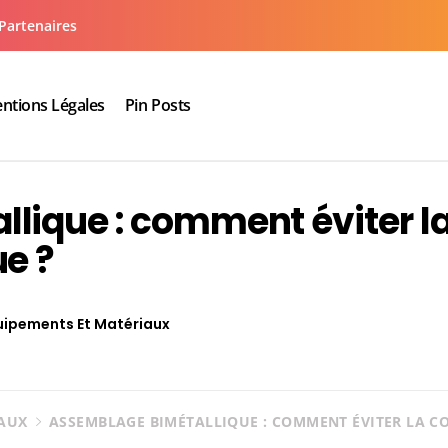
Partenaires
ntions Légales
Pin Posts
aux cuisine salle de bain
lique : comment éviter l
e ?
uipements Et Matériaux
IAUX
ASSEMBLAGE BIMÉTALLIQUE : COMMENT ÉVITER LA C