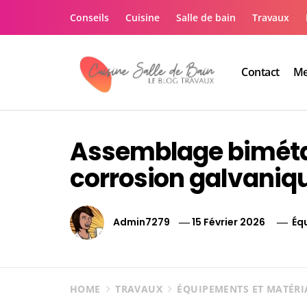
Skip
Conseils
Cuisine
Salle de bain
Travaux
to
content
Contact
Me
Le guide de vos trav
Le guide de vos travaux cuisine salle de bain
Assemblage bimétal
corrosion galvaniqu
Admin7279
15 Février 2026
Éq
HOME
TRAVAUX
ÉQUIPEMENTS ET MATÉR