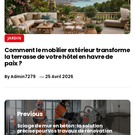
JARDIN
Comment le mobilier extérieur transforme
la terrasse de votre hôtel en havre de
paix ?
By
Admin7279
25 Avril 2026
Navigation
de
Previous
l’article
Sciage de mur en béton : la solution
Previous
précise pour vos travaux de rénovation
post: