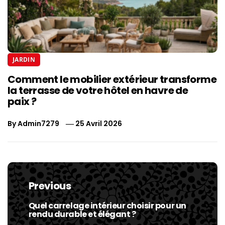
JARDIN
Comment le mobilier extérieur transforme
la terrasse de votre hôtel en havre de
paix ?
By
Admin7279
25 Avril 2026
Navigation
de
Previous
l’article
Quel carrelage intérieur choisir pour un
Previous
rendu durable et élégant ?
post: