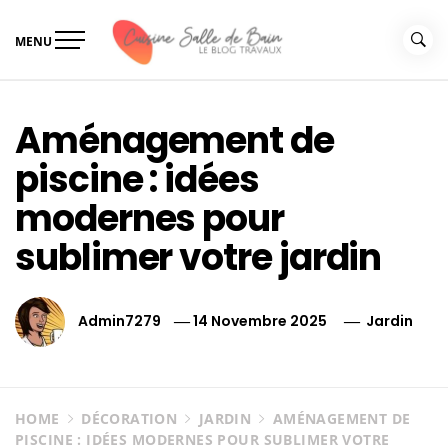
Skip
to
MENU
content
Le guide de vos travaux
Le guide de vos travaux cuisine salle de bain
cuisine salle de bain
Aménagement de
piscine : idées
modernes pour
sublimer votre jardin
Admin7279
14 Novembre 2025
Jardin
HOME
DÉCORATION
JARDIN
AMÉNAGEMENT DE
PISCINE : IDÉES MODERNES POUR SUBLIMER VOTRE