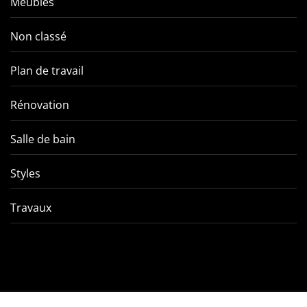
Meubles
Non classé
Plan de travail
Rénovation
Salle de bain
Styles
Travaux
Comment éviter les pièges
VMC double f
de l’entretien d’une VMC
tout ce qu’
double flux ?