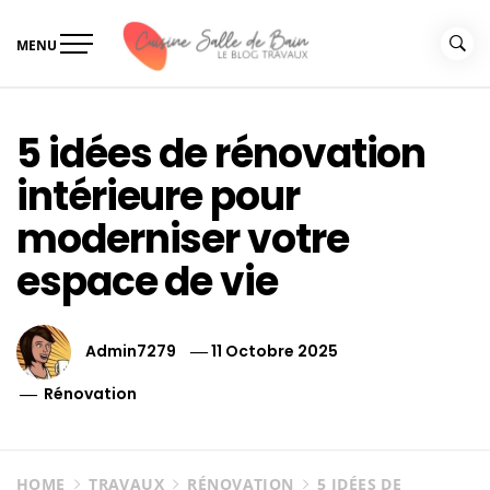
Skip
to
MENU
content
Le guide de vos travaux
Le guide de vos travaux cuisine salle de bain
cuisine salle de bain
5 idées de rénovation
intérieure pour
moderniser votre
espace de vie
Admin7279
11 Octobre 2025
Rénovation
HOME
TRAVAUX
RÉNOVATION
5 IDÉES DE