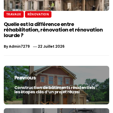
TRAVAUX
RÉNOVATION
Quelle est la différence entre
réhabilitation, rénovation et rénovation
lourde ?
By
Admin7279
22 Juillet 2026
Navigation
de
Previous
l’article
Construction de bâtiments résidentiels :
Previous
les étapes clés d’un projet réussi
post: