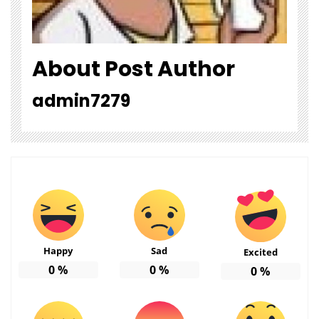
About Post Author
admin7279
Happy
Sad
Excited
0
%
0
%
0
%