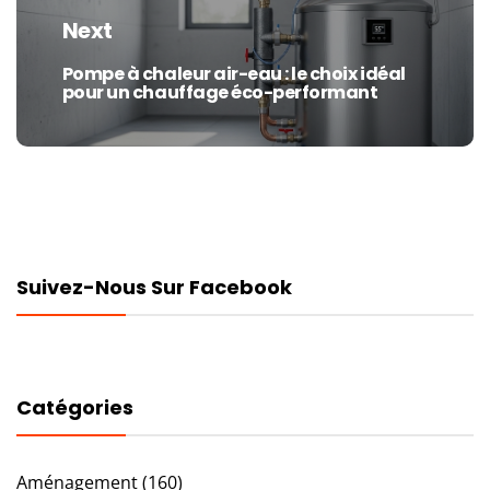
Next
Pompe à chaleur air-eau : le choix idéal
Next
pour un chauffage éco-performant
post:
Suivez-Nous Sur Facebook
Catégories
Aménagement
(160)