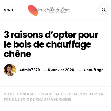
Skip
to
MENU
content
Le guide de vos travaux
Le guide de vos travaux cuisine salle de bain
cuisine salle de bain
3 raisons d’opter pour
le bois de chauffage
chêne
Admin7279
6 Janvier 2026
Chauffage
HOME
ENERGIE
CHAUFFAGE
3 RAISONS D’OPTER
POUR LE BOIS DE CHAUFFAGE CHÊNE