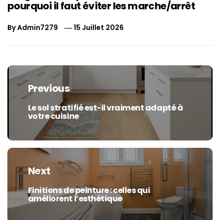
pourquoi il faut éviter les marche/arrêt
By
Admin7279
15 Juillet 2026
Navigation
de
Previous
l’article
Le sol stratifié est-il vraiment adapté à
Previous
votre cuisine
post:
Next
Finitions de peinture : celles qui
Next
améliorent l’esthétique
post: